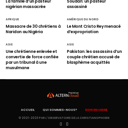
La famille d’un pasteur
Soudan: un pasteur
nigérian massacrée
assassiné
AFRIQUE
AMÉRIQUE DU NORD
Massacre de 30 chrétiens à
Le Mont Cristo Rey menacé
Naridon au Nigéria
d’expropriation
ASIE
ASIE
Une chrétienne enlevée et
Pakistan: les assassins d’un
convertie de force confiée
couple chrétien accusé de
par un tribunal à une
blasphème acquittés
musulmane
ACCUEIL
QUI SOMMES-NOUS?
DON EN LIGNE
© 2021-2023 PAR L'OBSERVATOIRE DE LA CHRISTIANOPHOBIE