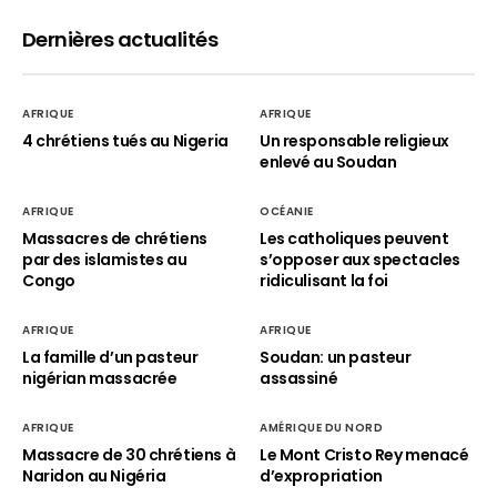
Dernières actualités
AFRIQUE
AFRIQUE
4 chrétiens tués au Nigeria
Un responsable religieux
enlevé au Soudan
AFRIQUE
OCÉANIE
Massacres de chrétiens
Les catholiques peuvent
par des islamistes au
s’opposer aux spectacles
Congo
ridiculisant la foi
AFRIQUE
AFRIQUE
La famille d’un pasteur
Soudan: un pasteur
nigérian massacrée
assassiné
AFRIQUE
AMÉRIQUE DU NORD
Massacre de 30 chrétiens à
Le Mont Cristo Rey menacé
Naridon au Nigéria
d’expropriation