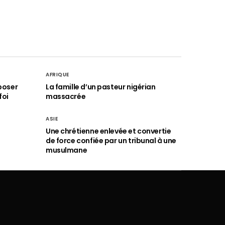
AFRIQUE
poser
La famille d’un pasteur nigérian
foi
massacrée
ASIE
Une chrétienne enlevée et convertie
de force confiée par un tribunal à une
musulmane