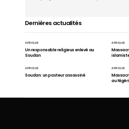
Dernières actualités
AFRIQUE
AFRIQUE
Un responsable religieux enlevé au
Massacre
Soudan
islamist
AFRIQUE
AFRIQUE
Soudan: un pasteur assassiné
Massacre
au Nigér