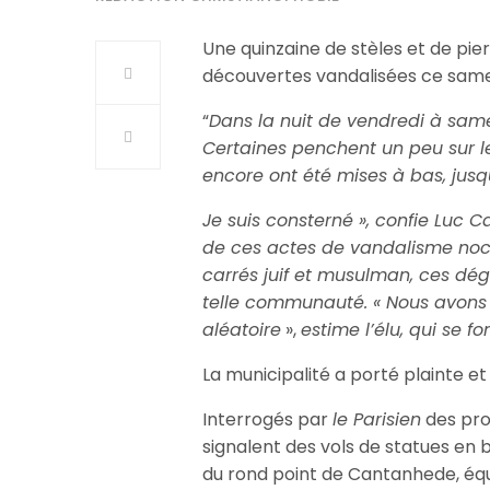
Une quinzaine de stèles et de pier
découvertes vandalisées ce same
“
Dans la nuit de vendredi à same
Certaines penchent un peu sur le
encore ont été mises à bas, jusqu
Je suis consterné », confie Luc Ca
de ces actes de vandalisme noct
carrés juif et musulman, ces dég
telle communauté. « Nous avons
aléatoire
»,
estime l’élu, qui se f
La municipalité a porté plainte et
Interrogés par
le Parisien
des pro
signalent des vols de statues en
du rond point de Cantanhede, éq