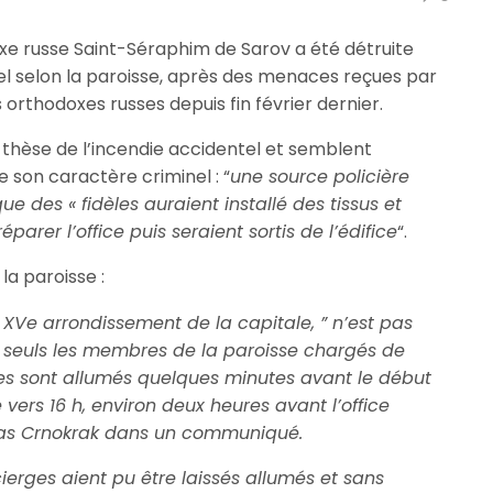
odoxe russe Saint-Séraphim de Sarov a été détruite
nel selon la paroisse, après des menaces reçues par
s orthodoxes russes depuis fin février dernier.
la thèse de l’incendie accidentel et semblent
 son caractère criminel : “
une source policière
e des « fidèles auraient installé des tissus et
arer l’office puis seraient sortis de l’édifice
“.
la paroisse :
le XVe arrondissement de la capitale, ” n’est pas
t seuls les membres de la paroisse chargés de
rges sont allumés quelques minutes avant le début
ré vers 16 h, environ deux heures avant l’office
colas Crnokrak dans un communiqué.
ierges aient pu être laissés allumés et sans