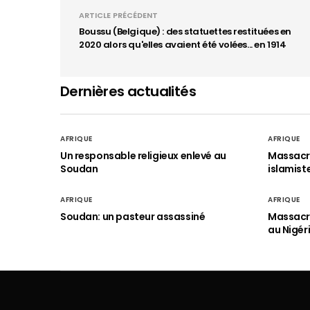
ARTICLE PRÉCÉDENT
Boussu (Belgique) : des statuettes restituées en
2020 alors qu'elles avaient été volées... en 1914
Dernières actualités
AFRIQUE
AFRIQUE
Un responsable religieux enlevé au
Massacre
Soudan
islamist
AFRIQUE
AFRIQUE
Soudan: un pasteur assassiné
Massacre
au Nigér