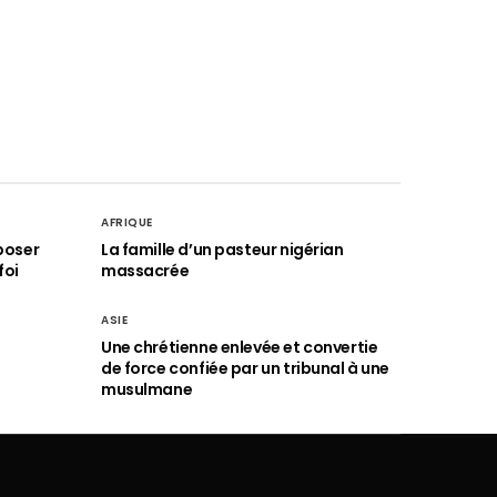
AFRIQUE
poser
La famille d’un pasteur nigérian
foi
massacrée
ASIE
Une chrétienne enlevée et convertie
de force confiée par un tribunal à une
musulmane