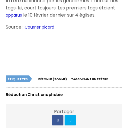
Il a été auditionné par les gendarmes. L’auteur des
tags, lui, court toujours. Les premiers tags étaient
le 10 février dernier sur 4 églises.
apparus
Source :
Courrier picard
ÉTIQUETTES
PÉRONNE (SOMME)
TAGS VISANT UN PRÊTRE
Rédaction Christianophobie
Partager