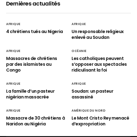
Dernières actualités
AFRIQUE
AFRIQUE
4 chrétiens tués au Nigeria
Un responsable religieux
enlevé au Soudan
AFRIQUE
OCÉANIE
Massacres de chrétiens
Les catholiques peuvent
par des islamistes au
s’opposer aux spectacles
Congo
ridiculisant la foi
AFRIQUE
AFRIQUE
La famille d’un pasteur
Soudan: un pasteur
nigérian massacrée
assassiné
AFRIQUE
AMÉRIQUE DU NORD
Massacre de 30 chrétiens à
Le Mont Cristo Rey menacé
Naridon au Nigéria
d’expropriation