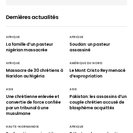
Dernières actualités
AFRIQUE
AFRIQUE
La famille d’un pasteur
Soudan: un pasteur
nigérian massacrée
assassiné
AFRIQUE
AMÉRIQUE DU NORD
Massacre de 30 chrétiens à
Le Mont Cristo Rey menacé
Naridon au Nigéria
d’expropriation
ASIE
ASIE
Une chrétienne enlevée et
Pakistan: les assassins d’un
convertie de force confiée
couple chrétien accusé de
par un tribunal à une
blasphème acquittés
musulmane
HAUTE-NORMANDIE
AFRIQUE