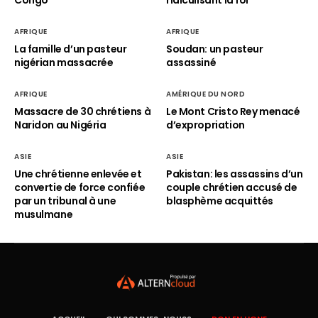
Congo
ridiculisant la foi
AFRIQUE
AFRIQUE
La famille d’un pasteur
Soudan: un pasteur
nigérian massacrée
assassiné
AFRIQUE
AMÉRIQUE DU NORD
Massacre de 30 chrétiens à
Le Mont Cristo Rey menacé
Naridon au Nigéria
d’expropriation
ASIE
ASIE
Une chrétienne enlevée et
Pakistan: les assassins d’un
convertie de force confiée
couple chrétien accusé de
par un tribunal à une
blasphème acquittés
musulmane