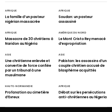
AFRIQUE
AFRIQUE
La famille d’un pasteur
Soudan: un pasteur
nigérian massacrée
assassiné
AFRIQUE
AMÉRIQUE DU NORD
Massacre de 30 chrétiens à
Le Mont Cristo Rey menacé
Naridon au Nigéria
d’expropriation
ASIE
ASIE
Une chrétienne enlevée et
Pakistan: les assassins d’un
convertie de force confiée
couple chrétien accusé de
par un tribunal à une
blasphème acquittés
musulmane
HAUTE-NORMANDIE
AFRIQUE
Profanation au cimetière
Débat sur les persécutions
d’Evreux
anti-chrétiennes au Nigeria