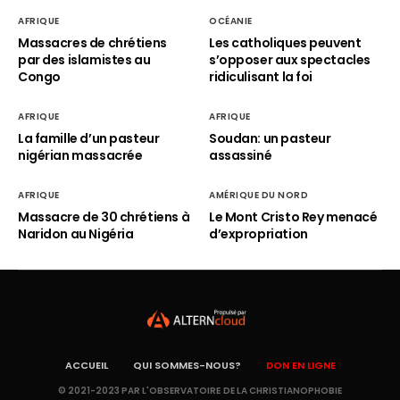
AFRIQUE
OCÉANIE
Massacres de chrétiens
Les catholiques peuvent
par des islamistes au
s’opposer aux spectacles
Congo
ridiculisant la foi
AFRIQUE
AFRIQUE
La famille d’un pasteur
Soudan: un pasteur
nigérian massacrée
assassiné
AFRIQUE
AMÉRIQUE DU NORD
Massacre de 30 chrétiens à
Le Mont Cristo Rey menacé
Naridon au Nigéria
d’expropriation
ACCUEIL
QUI SOMMES-NOUS?
DON EN LIGNE
© 2021-2023 PAR L'OBSERVATOIRE DE LA CHRISTIANOPHOBIE