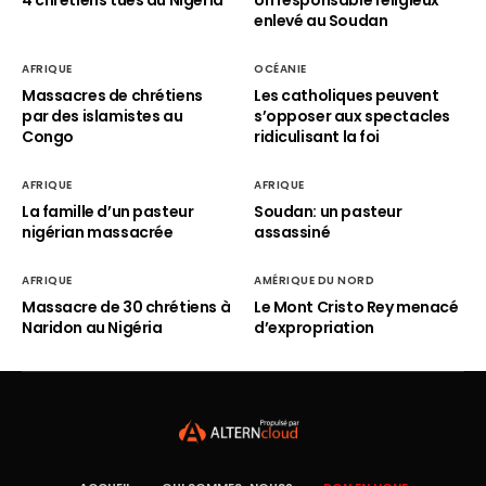
4 chrétiens tués au Nigeria
Un responsable religieux
enlevé au Soudan
AFRIQUE
OCÉANIE
Massacres de chrétiens
Les catholiques peuvent
par des islamistes au
s’opposer aux spectacles
Congo
ridiculisant la foi
AFRIQUE
AFRIQUE
La famille d’un pasteur
Soudan: un pasteur
nigérian massacrée
assassiné
AFRIQUE
AMÉRIQUE DU NORD
Massacre de 30 chrétiens à
Le Mont Cristo Rey menacé
Naridon au Nigéria
d’expropriation