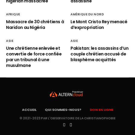
nigérian massacrée
assassiné
AFRIQUE
AMÉRIQUE DU NORD
Massacre de 30 chrétiens à
Le Mont Cristo Rey menacé
Naridon au Nigéria
d’expropriation
ASIE
ASIE
Une chrétienne enlevée et
Pakistan: les assassins d’un
convertie de force confiée
couple chrétien accusé de
par un tribunal à une
blasphème acquittés
musulmane
ACCUEIL
QUI SOMMES-NOUS?
DON EN LIGNE
© 2021-2023 PAR L'OBSERVATOIRE DE LA CHRISTIANOPHOBIE