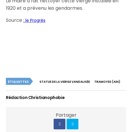
Le maire a fait nettoyer cette Vierge installée en
1920 et a prévenu les gendarmes.
Source
: le Progrès
ÉTIQUETTES
STATUE DE LA VIERGE VANDALISÉE
TRAMOYES (AIN)
Rédaction Christianophobie
Partager