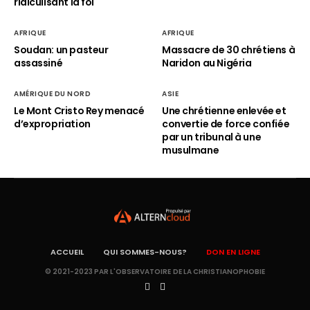
ridiculisant la foi
AFRIQUE
AFRIQUE
Soudan: un pasteur
Massacre de 30 chrétiens à
assassiné
Naridon au Nigéria
AMÉRIQUE DU NORD
ASIE
Le Mont Cristo Rey menacé
Une chrétienne enlevée et
d’expropriation
convertie de force confiée
par un tribunal à une
musulmane
ACCUEIL
QUI SOMMES-NOUS?
DON EN LIGNE
© 2021-2023 PAR L'OBSERVATOIRE DE LA CHRISTIANOPHOBIE