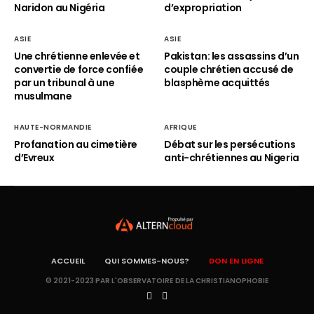
Naridon au Nigéria
d’expropriation
ASIE
ASIE
Une chrétienne enlevée et
Pakistan: les assassins d’un
convertie de force confiée
couple chrétien accusé de
par un tribunal à une
blasphème acquittés
musulmane
HAUTE-NORMANDIE
AFRIQUE
Profanation au cimetière
Débat sur les persécutions
d’Evreux
anti-chrétiennes au Nigeria
ACCUEIL
QUI SOMMES-NOUS?
DON EN LIGNE
© 2021-2023 PAR L'OBSERVATOIRE DE LA CHRISTIANOPHOBIE