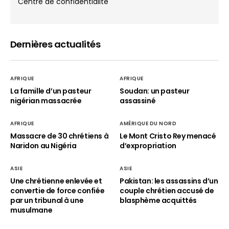
Centre de confidentialité
Dernières actualités
AFRIQUE
AFRIQUE
La famille d’un pasteur
Soudan: un pasteur
nigérian massacrée
assassiné
AFRIQUE
AMÉRIQUE DU NORD
Massacre de 30 chrétiens à
Le Mont Cristo Rey menacé
Naridon au Nigéria
d’expropriation
ASIE
ASIE
Une chrétienne enlevée et
Pakistan: les assassins d’un
convertie de force confiée
couple chrétien accusé de
par un tribunal à une
blasphème acquittés
musulmane