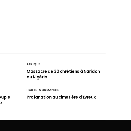
AFRIQUE
é
Massacre de 30 chrétiens à Naridon
au Nigéria
HAUTE-NORMANDIE
ouple
Profanation au cimetière d’Evreux
e