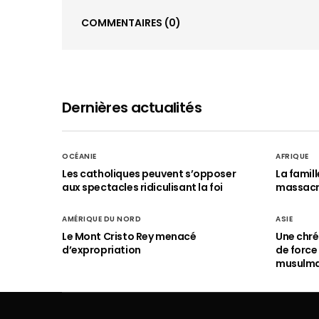
COMMENTAIRES
(0)
Dernières actualités
OCÉANIE
AFRIQUE
Les catholiques peuvent s’opposer
La famil
aux spectacles ridiculisant la foi
massac
AMÉRIQUE DU NORD
ASIE
Le Mont Cristo Rey menacé
Une chré
d’expropriation
de force
musulm