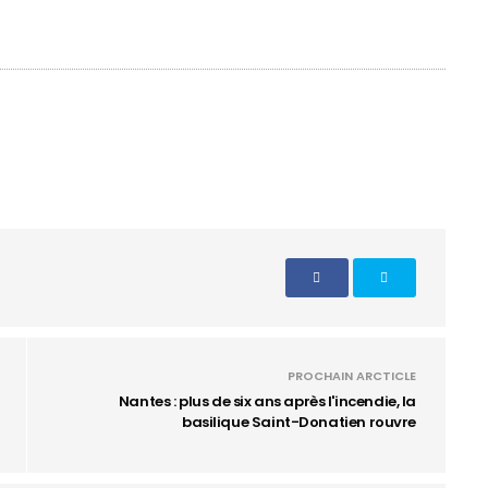
PROCHAIN ARCTICLE
Nantes : plus de six ans après l'incendie, la
basilique Saint-Donatien rouvre