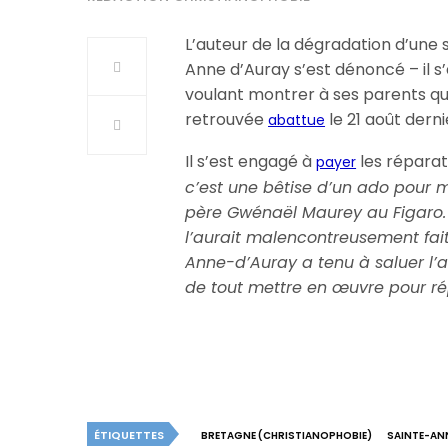
L’auteur de la dégradation d’une 
Anne d’Auray s’est dénoncé – il s’
voulant montrer à ses parents qu’i
retrouvée
le 21 août derni
abattue
Il s’est engagé à
les réparati
payer
c’est une bêtise d’un ado pour mo
père Gwénaël Maurey au Figaro. 
l’aurait malencontreusement fait
Anne-d’Auray a tenu à saluer l
de tout mettre en œuvre pour rép
ÉTIQUETTES
BRETAGNE (CHRISTIANOPHOBIE)
SAINTE-AN