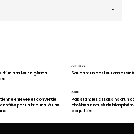
AFRIQUE
le d’un pasteur nigérian
Soudan: un pasteur assassin
rée
ASIE
tienne enlevée et convertie
Pakistan: les assassins d’un c
 confiée par un tribunal à une
chrétien accusé de blasphèm
ane
acquittés